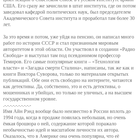
США. Его сразу же зачислили в штат института, где он потом
заведовал кафедрой политических наук, был председателем
Академического Совета института и проработал там более 30
лет.
За это время и потом, уже уйдя на пенсию, он написал много
работ по истории СССР и стал признанным мировым
авторитетом в этой области. Он участвовл в создании «Радио
Свобода» и выступал там под псевдонимом профессор
Темиров. Его самые популярные книги – «Технология
власти» и «Загадка смерти Сталина», написаны, так же как и
книги Виктора Суворова, только по материалам открытых
публикаций. Обе они есть свободно на интернете, читаются
как детективы. Да, собственно, это и есть детективы, о
мошенниках и убийцах, но только не уличных, а на высшем
государственном уровне.
.-.-.-.-.-.-.-.-.-.-
Имя Айн Рэнд вообще было неизвестно в России вплоть до
1994 года, когда в продаже пояилась небольшая, но очень
ёмкая брошюра о ней, содержание которой поражало
необычностью идей и масштабом личности их автора.
Оказалось, что в Америке она очень популярна, что её