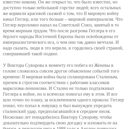
известно никому. Он же открыл то, что было известно, но
доступно только небольшой горстке людей; всех остальных
же кормили красивой сказкой о том, что
II
мировую войну
начал Гитлер, или того больше – мировой империализм. Что
Гитлер вероломно напал на Советский Союз, занятый в то
время мирным трудом. Что после разгрома Гитлера в его
берлоге народы Восточной Европы были освобождены от
империалистического ига, о чем они так давно мечтали. И
надо сказать, люди в это верили, и гордились своей страной,
совершившей такой подвиг.
У Виктора Суворова к моменту его побега из Женевы в
голове сложилось совсем другое объяснение событий того
времени:
II
мировая война была спланирована Сталиным,
причем в строгом соответствии с работами классиков
марксизма-ленинизма. И Сталин не только подталкивал
Гитлера к войне, но и всячески помогал ему в этом. И все
шло точно по плану, за исключением одного прокола: Гитлер
понял, что попал в ловушку и был вынужден упредить
сталинский удар, предполагавшийся в середине июля.
Несколько лет понадобилось Виктору Суворову, чтобы
доказательно подтвердить свою догадку и изложить ее на
бумаге, в результате чего в 1988 году в Англии появилась