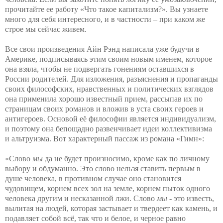
прочитайте ее работу «Что такое капитализм?». Вы узнаете
много для себя интересного, и в частности – при каком же
строе мы сейчас живем.
Все свои произведения Айн Рэнд написала уже будучи в
Америке, подписываясь этим своим новым именем, которое
она взяла, чтобы не подвергать гонениям оставшихся в
России родителей. Для изложения, разъяснения и пропаганды
своих философских, нравственных и политических взглядов
она применила хорошо известный прием, рассыпав их по
страницам своих романов и вложив в уста своих героев и
антигероев. Основой её философии является индивидуализм,
и поэтому она бепощадно развенчивает идеи коллективизма
и альтруизма. Вот характерный пассаж из романа «Гимн»:
«Слово
мы
да не будет произносимо, кроме как по личному
выбору и обдуманно. Это слово нельзя ставить первым в
душе человека, в противном случае оно становится
чудовищем, корнем всех зол на земле, корнем пыток одного
человека другим и несказанной лжи. Слово
мы
- это известь,
вылитая на людей, которая застывает и твердеет как камень, и
подавляет собой всё, так что и белое, и черное равно