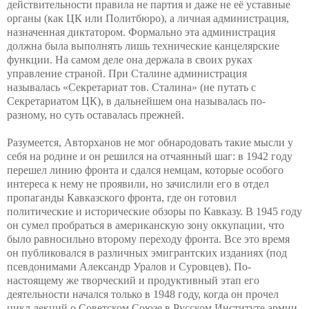
действительности правила не партия и даже не её уставные
органы (как ЦК или Политбюро), а личная администрация,
назначенная диктатором. Формально эта администрация
должна была выполнять лишь технические канцелярские
функции. На самом деле она держала в своих руках
управление страной. При Сталине администрация
называлась «Секретариат тов. Сталина» (не путать с
Секретариатом ЦК), в дальнейшем она называлась по-
разному, но суть оставалась прежней.
Разумеется, Авторханов не мог обнародовать такие мысли у
себя на родине и он решился на отчаянный шаг: в 1942 году
перешел линию фронта и сдался немцам, которые особого
интереса к нему не проявили, но зачислили его в отдел
пропаганды Кавказского фронта, где он готовил
политические и исторические обзоры по Кавказу. В 1945 году
он сумел пробраться в американскую зону оккупации, что
было равносильно второму переходу фронта. Все это время
он публиковался в различных эмигрантских изданиях (под
псевдонимами Александр Уралов и Суровцев). По-
настоящему же творческий и продуктивный этап его
деятельности начался только в 1948 году, когда он прочел
цикл лекций о Советском Союзе в Русском Институте армии