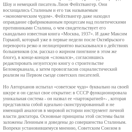
Шоу и немецкий писатель Лион Фейхтвангер. Они
восхищались Сталиным и его так называемым
«экономическим чудом». Фейхтвангер даже находил
оправдание сфабрикованным процессам над политическими
противниками Сталина, о чем свидетельствует его
скандально известная книга «Москва, 1937». И даже Максим
Горький, который уже в первые недели после Октябрьского
переворота резко и нелицеприятно высказывался о действиях
большевиков (см. рассказ о жирном пингвине в этом же
блоге), в конце-концов «сломался», согласившись
редактировать иезуитскую книгу о строительстве
Беломорканала, а затем провозгласив социалистический
реализм на Первом съезде советских писателей.
Но Авторханов испытал «советское чудо» буквально на своей
шкуре и он сделал свое открытие: в СССР функционировала
уникальная система - он назвал ее «партократией»- , которая
представляла собой идеально сконструированный и не
имеющий аналогов в мировой истории инструмент личной
власти диктатора. Основные принципы этой системы были
заложены Лениным и доведены до совершенства Сталиным.
Вопреки установившемуся мнению, Советским Союзом в