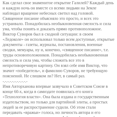
Как сделал свое знаменитое открытие Галилей? Каждый день
и каждую ночь он вместе со всеми людьми на Земле
наблюдал вращение небесных светил над головой.
Священное писание объясняло это просто, и всех это
устраивало. Понадобилась необыкновенная смелость и сила
ума, чтобы понять и доказать прямо противоположное.
Виктор Суворов был в сходной ситуации: в своем
«Ледоколе» он использовал только всем доступные, открытые
документы - газеты, журналы, постановления, военные
сводки, мемуары, ну и, конечно, «священное писание», т.е.
труды основоположников.
Понадобилась необыкновенная
смелость и сила ума, чтобы сложить все это в
непротиворечивую картину. Он взял себе имя Виктор, что
значит «победитель», и фамилию Суворов, не требующую
пояснений. Не слишком ли? Нет, в самый раз.
-.-.-.-.-.-.-.-.-.-.-
Имя Авторханова впервые зазвучало в Советском Союзе в
конце 60-х, когда в самиздате появилась его книга
«Технология власти». Она была издана и государственным
издательством, но только для партийной элиты, а простых
людей за ее распространение судили. Об этом стали
передавать «вражьи» голоса, но личность автора и его