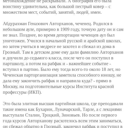
метонахождение не раскрывали. А биография его была
воистину удивительна, как большой пестрый ковер – с
множеством мест, событий, занятий, людей, имен.
Абдурахман Геназович Авторханов, чеченец. Родился в
небольшом ауле, примерно в 1909 году, точную дату он и сам
не знал. Позднее, во время депортации чеченцев аул был
уничтожен. Учился в начальной русской и арабской школах,
но затем учиться в медресе не захотел и сбежал из дома в
Грозный. Там в детском доме ему дали фамилию Авторханов
и доучили до седьмого класса, после чего он поступил в
партшколу, а потом на рабфак и - важнейшее событие -
вступил в партию. Было ему тогда всего-то около 18 лет, но
Чеченская парторганизация заметила способного юношу, не
дала ему закончить рабфак и направила куда? - прямо в
Москву, на подготовительные курсы Института красной
профессуры (ИКП).
Это была элитная высшая партийная школа, где преподавали
такие имена как Бухарин, Луначарский, Тарле, а с лекциями
выступали Сталин, Троцкий, Зиновьев. Но после первого
года курсов Авторханову расхотелось всем этим заниматься,
он сбежал обратно в Грозный, закончил рабфак и поступил в