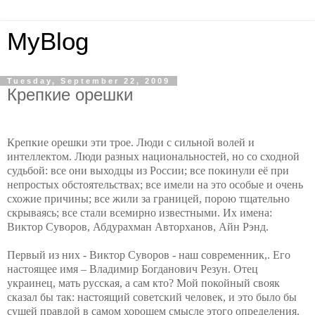
MyBlog
Tuesday, September 22, 2009
Крепкие орешки
Крепкие орешки эти трое. Люди с сильной волей и
интеллектом. Люди разных национальностей, но со сходной
судьбой: все они выходцы из России; все покинули её при
непростых обстоятельствах; все имели на это особые и очень
схожие причины; все жили за границей, порою тщательно
скрываясь; все стали всемирно известными. Их имена:
Виктор Суворов, Абдурахман Авторханов, Айн Рэнд.
Первый из них - Виктор Суворов - наш современник,. Его
настоящее имя – Владимир Богданович Резун. Отец
украинец, мать русская, а сам кто? Мой покойный свояк
сказал бы так: настоящий советский человек, и это было бы
сущей правдой в самом хорошем смысле этого определения.