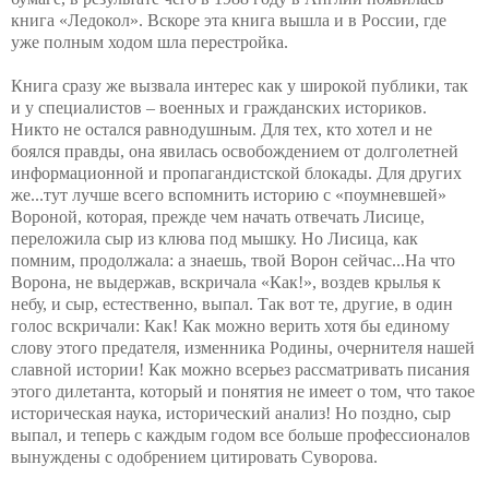
книга «Ледокол». Вскоре эта книга вышла и в России, где
уже полным ходом шла перестройка.
Книга сразу же вызвала интерес как у широкой публики, так
и у специалистов – военных и гражданских историков.
Никто не остался равнодушным. Для тех, кто хотел и не
боялся правды, она явилась освобождением от долголетней
информационной и пропагандистской блокады. Для других
же...тут лучше всего вспомнить историю с «поумневшей»
Вороной, которая, прежде чем начать отвечать Лисице,
переложила сыр из клюва под мышку. Но Лисица, как
помним, продолжала: а знаешь, твой Ворон сейчас...На что
Ворона, не выдержав, вскричала «Как!», воздев крылья к
небу, и сыр, естественно, выпал. Так вот те, другие, в один
голос вскричали: Как! Как можно верить хотя бы единому
слову этого предателя, изменника Родины, очернителя нашей
славной истории! Как можно всерьез рассматривать писания
этого дилетанта, который и понятия не имеет о том, что такое
историческая наука, исторический анализ! Но поздно, сыр
выпал, и теперь с каждым годом все больше профессионалов
вынуждены с одобрением цитировать Суворова.