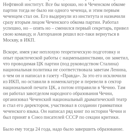
Нефтяной институт. Все бы хорошо, но в Чеченском обкоме
партии тогда не было ни одного чеченца, и этим первым
чеченцем стал он. Его выдернули из института и назначили
сразу вторым лицом Чеченского обкома партии. Работал
успешно, но – опять но – сменился первый секретарь, привел
свою команду, и Авторханов решил все-таки вернуться в
Москву, в ИКП.
Вскоре, имея уже неплохую теоретическую подготовку и
опыт практической работы с нацменьшинствами, он заметил,
что проводимая ЦК партии (под руководством Сталина)
национальная политика не соответствовала заветам Ленина,
о чем он и написал в газету «Правда». За это его исключили
из ИКП, но оставили в номенклатуре и перевели в сектор
национальной печати ЦК, а потом отправили в Чечню. Там
он работал завотделом народного образования Чечни,
организовал Чеченский национальный драматический театр
и стал его директором, участвовал в создании грамматики
чеченского языка. Он написал ряд книг по истории
Чечни и
был принят в Союз писателей СССР по секции критики.
Было ему тогда 24 года, надо было завершить образование.