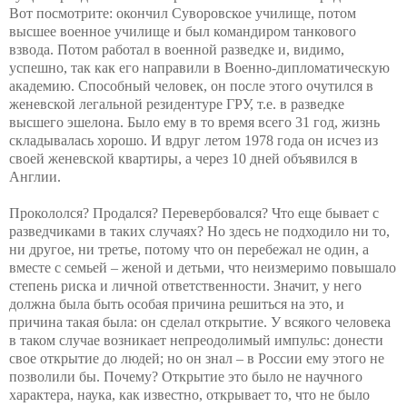
Вот посмотрите: окончил Суворовское училище, потом
высшее военное училище и был командиром танкового
взвода. Потом работал в военной разведке и, видимо,
успешно, так как его направили в Военно-дипломатическую
академию. Способный человек, он после этого очутился в
женевской легальной резидентуре ГРУ, т.е. в разведке
высшего эшелона. Было ему в то время всего 31 год, жизнь
складывалась хорошо. И вдруг летом 1978 года он исчез из
своей женевской квартиры, а через 10 дней объявился в
Англии.
Прокололся? Продался? Перевербовался? Что еще бывает с
разведчиками в таких случаях? Но здесь не подходило ни то,
ни другое, ни третье, потому что он перебежал не один, а
вместе с семьей – женой и детьми, что неизмеримо повышало
степень риска и личной ответственности. Значит, у него
должна была быть особая причина решиться на это, и
причина такая была: он сделал открытие. У всякого человека
в таком случае возникает непреодолимый импульс: донести
свое открытие до людей; но он знал – в России ему этого не
позволили бы. Почему? Открытие это было не научного
характера, наука, как известно, открывает то, что не было