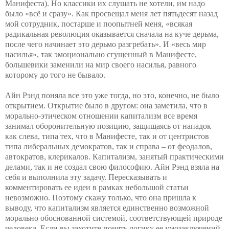
Манифеста). Но классики их слушать не хотели, им надо
было «всё и сразу».
Как просвещал меня лет пятьдесят назад
мой сотрудник, постарше и поопытней меня, «всякая
радикальная революция оказывается сначала на куче дерьма,
после чего начинает это дерьмо разгребать». И «весь мир
насилья», так эмоционально сгущенный в Манифесте,
большевики заменили на мир своего насилья, равного
которому до того не бывало.
Айн Рэнд поняла все это уже тогда, но это, конечно, не было
открытием. Открытие было в другом: она заметила, что в
морально-этическом отношении капитализм все время
занимал оборонительную позицию, защищаясь от нападок
как слева, типа тех, что в Манифесте, так и от центристов
типа либеральных демократов, так и справа – от феодалов,
автократов, клерикалов. Капитализм, занятый практическими
делами,
так и не создал свою философию. Айн Рэнд взяла на
себя и выполнила эту задачу. Пересказывать и
комментировать ее идеи в рамках небольшой статьи
невозможно. Поэтому скажу только, что она пришла к
выводу, что капитализм является единственно возможной
морально обоснованной системой, соответствующей природе
человека. Если вы захотите понять логику ее умозаключений,