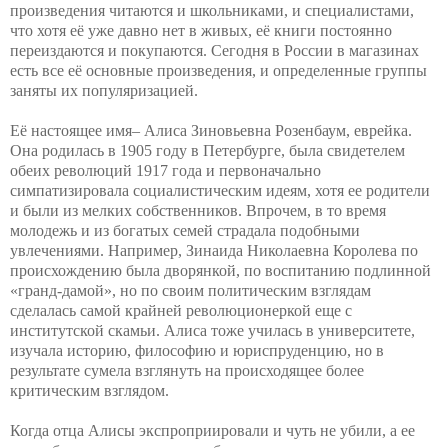
произведения читаются и школьниками, и специалистами,
что хотя её уже давно нет в живых, её книги постоянно
переиздаются и покупаются. Сегодня в России в магазинах
есть все её основные произведения, и определенные группы
заняты их популяризацией.
Её настоящее имя– Алиса Зиновьевна Розенбаум, еврейка.
Она родилась в 1905 году в Петербурге, была свидетелем
обеих революций 1917 года и первоначально
симпатизировала социалистическим идеям, хотя ее родители
и были из мелких собственников. Впрочем, в то время
молодежь и из богатых семей страдала подобными
увлечениями. Например, Зинаида
Николаевна Королева
по
происхождению была дворянкой, по воспитанию подлинной
«гранд-дамой», но по своим политическим
взглядам
сделалась самой крайней революционеркой еще с
институтской скамьи. Алиса тоже училась в университете,
изучала историю, философию и юриспруденцию, но в
результате сумела взглянуть на происходящее более
критическим взглядом.
Когда отца Алисы экспроприировали и чуть не убили, а ее