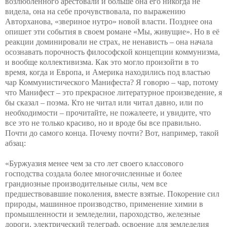
возлюбленного арестовали и больше она его никогда не
видела, она на себе прочувствовала, по выражению
Авторханова, «звериное нутро» новой власти. Позднее она
опишет эти события в своем романе «Мы, живущие». Но в её
реакции доминировали не страх, не ненависть – она начала
осознавать порочность философской концепции коммунизма,
и вообще коллективизма. Как это могло произойти в то
время, когда и Европа, и Америка находились под властью
чар Коммунистического Манифеста? Я говорю – чар, потому
что Манифест – это прекрасное литературное произведение, я
бы сказал – поэма. Кто не читал или читал давно, или по
необходимости – прочитайте, не пожалеете, и увидите, что
все это не только красиво, но и вроде бы все правильно.
Почти до самого конца. Почему почти? Вот, например, такой
абзац:
«Буржуазия менее чем за сто лет своего классового
господства создала более многочисленные и более
грандиозные производительные силы, чем все
предшествовавшие поколения, вместе взятые. Покорение сил
природы, машинное производство, применение химии в
промышленности и земледелии, пароходство, железные
дороги, электрический телеграф, освоение для земледелия