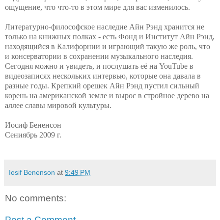
ощущение, что что-то в этом мире для вас изменилось.
Литературно-философское наследие Айн Рэнд хранится не
только на книжных полках - есть Фонд и Институт Айн Рэнд,
находящийся в Калифорнии и играющий такую же роль, что
и консерватории в сохранении музыкального наследия.
Сегодня можно и увидеть, и послушать её на
YouTube
в
видеозаписях нескольких интервью, которые она давала в
разные годы. Крепкий орешек Айн Рэнд пустил сильный
корень на американской земле и вырос в стройное дерево на
аллее славы мировой культуры.
Иосиф Бененсон
Сениябрь 2009 г.
Iosif Benenson
at
9:49 PM
No comments:
Post a Comment