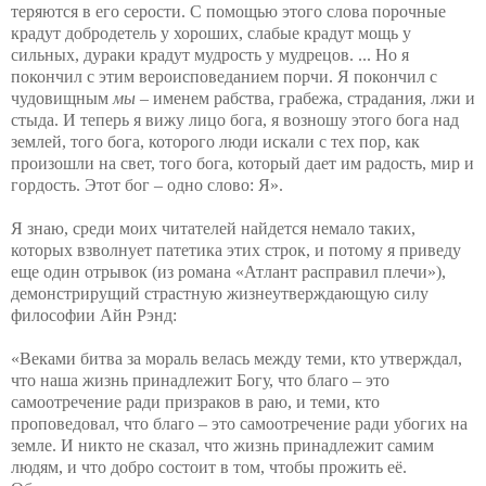
теряются в его серости. С помощью этого слова порочные
крадут добродетель у хороших, слабые крадут мощь у
сильных, дураки крадут мудрость у мудрецов. ... Но я
покончил с этим вероисповеданием порчи. Я покончил с
чудовищным
мы
– именем рабства, грабежа, страдания, лжи и
стыда. И теперь я вижу лицо бога, я возношу этого бога над
землей, того бога, которого люди искали с тех пор, как
произошли на свет, того бога, который дает им радость, мир и
гордость. Этот бог – одно слово: Я».
Я знаю, среди моих читателей найдется немало таких,
которых взволнует патетика этих строк, и потому я приведу
еще один отрывок (из романа «Атлант расправил плечи»),
демонстрирущий страстную жизнеутверждающую силу
философии Айн Рэнд:
«Веками битва за мораль велась между теми, кто утверждал,
что наша жизнь принадлежит Богу, что благо – это
самоотречение ради призраков в раю, и теми, кто
проповедовал, что благо – это самоотречение ради убогих на
земле. И никто не сказал, что жизнь принадлежит самим
людям, и что добро состоит в том, чтобы прожить её.