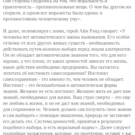
Обе стороны сходились на том, что моральность и
практичность – противоположные вещи. О чем бы другом ни
спорили, в одном все моралисты были едины: в
противостоянии человеческому уму».
И далее, полемизируя с ними, герой Айн Рэнд говорит: «У
человека нет автоматического закона выживания. Его особое
отличие от всех других живых существ - необходимость
действовать путем
волевого выбора
перед лицом альтернатив.
Он не обладает автоматическим знанием того, что для него
хорошо, а что плохо, от каких ценностей зависит его жизнь,
какие действия необходимо предпринять. Вы пытаетесь
лепетать об инстинкте самосохранения? Инстинкт
самосохранения – это именно то, чем человек не обладает.
Инстинкт
–
это безошибочная и автоматическая форма
знания. Желание не есть инстинкт. Желание жить не дает вам
знаний, необходимых для жизни. Ваш страх смерти – это еще
не любовь к жизни, и он не даст вам знаний, необходимых
для сохранения ее. Человек должен сам получить свои знания
и сам выбирать с помощью мышления, природа не заставляет
его делать это. Система ценностей, принятая в результате
подобного выбора, и есть моральный кодекс». Далее следуют
подробные разъяснения, которые, по прочтении, оставят у вас