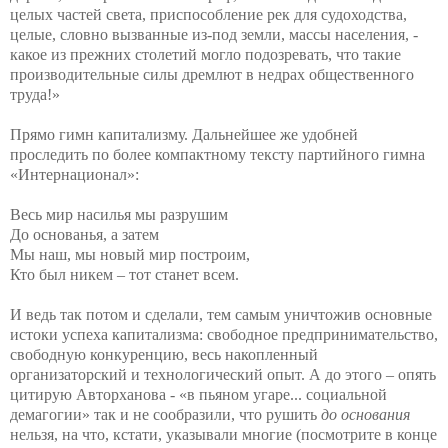
целых частей света, приспособление рек для судоходства,
целые, словно вызванные из-под земли, массы населения, -
какое из прежних столетий могло подозревать, что такие
производительные силы дремлют в недрах общественного
труда!»
Прямо гимн капитализму. Дальнейшее же удобней
проследить по более компактному тексту партийного гимна
«Интернационал»:
Весь мир насилья мы разрушим
До основанья, а затем
Мы наш, мы новый мир построим,
Кто был никем – тот станет всем.
И ведь так потом и сделали, тем самым уничтожив основные
истоки успеха капитализма: свободное предпринимательство,
свободную конкуренцию, весь накопленный
организаторский и технологический опыт. А до этого – опять
цитирую Авторханова -
«в пьяном угаре... социальной
демагогии» так и не сообразили, что рушить
до основания
нельзя, на что, кстати, указывали многие (посмотрите в конце