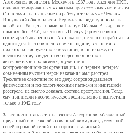
Авторханов вернулся в Москву и в 1937 году закончил ИКП,
став дипломированным «красным профессором» - историком.
Он получил направление на работу в теперь уже Чечено-
Ингушский обком партии. Вернулся на родину и попал «с
корабля на бал», т.е. прямо на Пленум Обкома. А год, как мы
помним, был 37-й, так что весь Пленум (кроме первого
секретаря) был арестован. Авторханов, не успев поработать и
одного дня, был обвинен в измене родине, в участии в
подготовке вооруженного восстания, в шпионаже, во
вредительстве, в ведении контрреволюционной
антисоветской пропаганды, в участии в
контрреволюционной организации. По первым четырем
обвинениям высшей мерой наказания был расстрел.
Трехлетнее следствие по его делу, сопровождавшееся
физическими и психологическими пытками и имитацией
расстрела, не смогло доказать состава преступления. Тогда
ему приписали идеологическое вредительство и выпустили
только в 1942 году.
За эти почти пять лет заключения Авторханов, убежденный,
преданный и высоко образованный коммунист, устоявший
своей огромной силой воли против сталинской
репрессионной машины, имел время заново обдумать свою