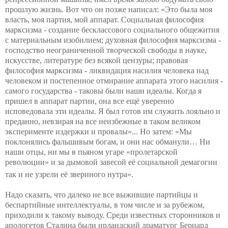
прошлую жизнь. Вот что он позже написал: «Это была моя
власть, моя партия, мой аппарат. Социальная философия
марксизма
- создание бесклассового социального общежития
с материальным изобилием; духовная философия марксизма
-
господство неограниченной творческой свободы в науке,
искусстве, литературе без всякой цензуры; правовая
философия марксизма
- ликвидация насилия человека над
человеком и постепенное отмирание аппарата этого насилия
-
самого государства
- таковы были наши идеалы. Когда я
пришел в аппарат партии, она все ещё уверенно
исповедовала эти идеалы. Я был готов им служить лояльно и
преданно, невзирая на все неизбежные в таком великом
эксперименте издержки и провалы»... Но затем: «Мы
поклонялись фальшивым богам, и они нас обманули… Ни
наши отцы, ни мы в пьяном угаре «пролетарской
революции» и за дымовой завесой её социальной демагогии
так и не узрели её звериного нутра».
Надо сказать, что далеко не все выжившие партийцы и
беспартийные интеллектуалы, в том числе и за рубежом,
приходили к такому выводу. Среди известных сторонников и
апологетов Сталина были ирландский драматург Бернард