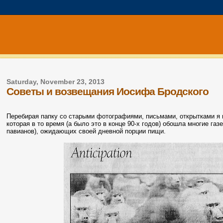
Saturday, November 23, 2013
Советы и возвещания Иосифа Бродского
Перебирая папку со старыми фотографиями, письмами, открытками я н
которая в то время (а было это в конце 90-х годов) обошла многие га
павианов), ожидающих своей дневной порции пищи.