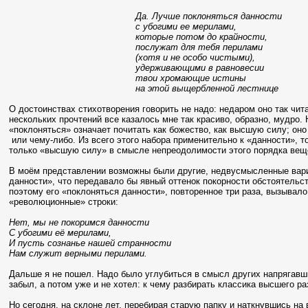
Да. Лучше поклоняться данности
с убогими ее мерилами,
которые потом до крайности,
послужат для тебя перилами
(хотя и не особо чистыми),
удерживающими в равновесии
твои хромающие истины
на этой выщербленной лестнице
О достоинствах стихотворения говорить не надо: недаром оно так чит
нескольких прочтений все казалось мне так красиво, образно, мудро.
«поклоняться» означает почитать как божество, как высшую силу; оно
или чему-либо. Из всего этого набора применительно к «данности»,
только «высшую силу» в смысле непреодолимости этого порядка вещей
В моём представлении возможны были другие, недвусмысленные вари
данности», что передавало бы явный оттенок покорности обстоятельст
поэтому его «поклоняться данности», повторенное три раза, вызывало
«революционные» строки:
Нет, мы не покоримся данности
С убогими её мерилами,
И пусть сознанье нашей странности
Нам служит верными перилами.
Дальше я не пошел. Надо было углубиться в смысл других напрягавши
забыл, а потом уже и не хотел: к чему разбирать классика высшего р
Но сегодня, на склоне лет, перебирая старую папку и наткнувшись на 