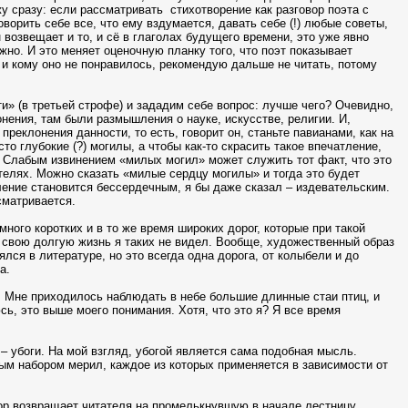
у сразу: если рассматривать
стихотворение как разговор поэта с
ворить себе все, что ему вздумается, давать себе (!) любые советы,
 возвещает и то, и сё в глаголах будущего времени, это уже явно
жно. И это меняет оценочную планку того, что поэт показывает
) и кому оно не понравилось, рекомендую дальше не читать, потому
и» (в третьей строфе) и зададим себе вопрос: лучше чего? Очевидно,
онения, там были размышления о науке, искусстве, религии. И,
реклонения данности, то есть, говорит он, станьте павианами, как на
сто глубокие (?) могилы, а чтобы как-то скрасить такое впечатление,
 Слабым извинением «милых могил» может служить тот факт, что это
телях. Можно сказать «милые сердцу могилы» и тогда это будет
ение становится бессердечным, я бы даже сказал – издевательским.
сматривается.
ного коротких и в то же время широких дорог, которые при такой
 свою долгую жизнь я таких не видел. Вообще, художественный образ
лся в литературе, но это всегда одна дорога, от колыбели и до
а.
и. Мне приходилось наблюдать в небе большие длинные стаи птиц, и
сь, это выше моего понимания. Хотя, что это я? Я все время
– убоги. На мой взгляд, убогой является сама подобная мысль.
ым набором мерил, каждое из которых применяется в зависимости от
тор возвращает читателя на промелькнувшую в начале лестницу