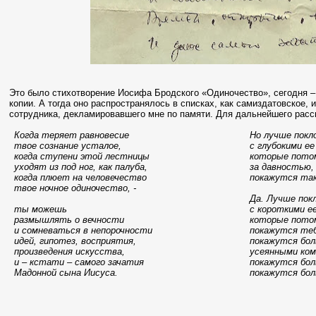
Это было стихотворение Иосифа Бродского «Одиночество», сегодня –
копии. А тогда оно распространялось в списках, как самиздатовское, 
сотрудника, декламировавшего мне по памяти. Для дальнейшего расск
Когда теряет равновесие
Но лучше покл
твое сознание усталое,
с глубокими ее
когда ступени этой лестницы
которые пото
уходят из под ног, как палуба,
за давностью,
когда плюет на человечество
покажутся та
твое ночное одиночество, -
Да. Лучше пок
ты можешь
с короткими е
размышлять о вечности
которые пото
и сомневаться в непорочности
покажутся те
идей, гипотез, восприятия,
покажутся бо
произведения искусства,
усеянными ком
и – кстати – самого зачатия
покажутся бо
Мадонной сына Иисуса.
покажутся бо