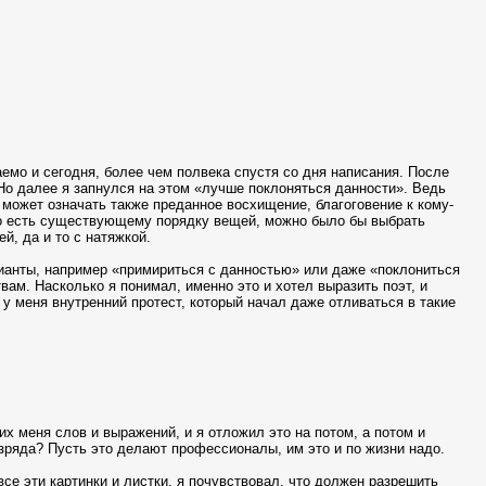
аемо и сегодня, более чем полвека спустя со дня написания. После
 Но далее я запнулся на этом «лучше поклоняться данности». Ведь
 может означать также преданное восхищение, благоговение к кому-
 то есть существующему порядку вещей, можно было бы выбрать
, да и то с натяжкой.
анты, например «примириться с данностью» или даже «поклониться
вам. Насколько я понимал, именно это и хотел выразить поэт, и
 у меня внутренний протест, который начал даже отливаться в такие
х меня слов и выражений, и я отложил это на потом, а потом и
азряда? Пусть это делают профессионалы, им это и по жизни надо.
все эти картинки и листки, я почувствовал, что должен разрешить