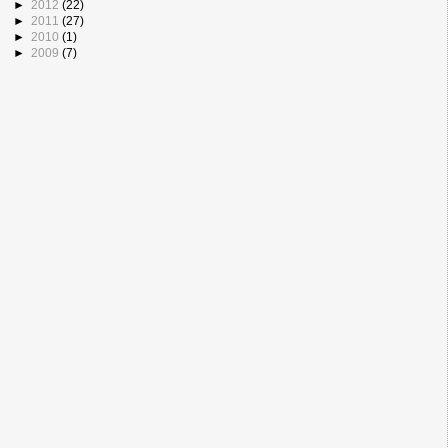
►
2012
(22)
►
2011
(27)
►
2010
(1)
►
2009
(7)