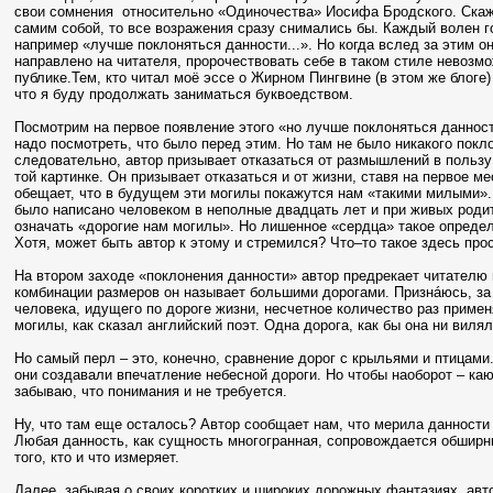
свои сомнения
относительно «Одиночества» Иосифа Бродского. Скаж
самим собой, то все возражения сразу снимались бы. Каждый волен го
например «лучше поклоняться данности...». Но когда вслед за этим он
направлено на читателя, пророчествовать себе в таком стиле невозмо
публике.Тем, кто читал моё эссе о Жирном Пингвине (в этом же блоге
что я буду продолжать заниматься буквоедством.
Посмотрим на первое появление этого «но лучше поклоняться данност
надо посмотреть, что было перед этим. Но там не было никакого покл
следовательно, автор призывает отказаться от размышлений в пользу п
той картинке. Он призывает отказаться и от жизни, ставя на первое ме
обещает, что в будущем эти могилы покажутся нам «такими милыми».
было написано человеком в неполные двадцать лет и при живых роди
означать «дорогие нам могилы». Но лишенное «сердца» такое определ
Хотя, может быть автор к этому и стремился? Что–то такое здесь про
На втором заходе «поклонения данности» автор предрекает читателю м
комбинации размеров он называет большими дорогами. Признáюсь, за
человека, идущего по дороге жизни, несчетное количество раз применя
могилы, как сказал английский поэт. Одна дорога, как бы она ни вилял
Но самый перл – это, конечно, сравнение дорог с крыльями и птицам
они создавали впечатление небесной дороги. Но чтобы наоборот – каю
забываю, что понимания и не требуется.
Ну, что там еще осталось? Автор сообщает нам, что мерила данности 
Любая данность, как сущность многогранная, сопровождается обширн
того, кто и что измеряет.
Далее, забывая о своих коротких и широких дорожных фантазиях, ав