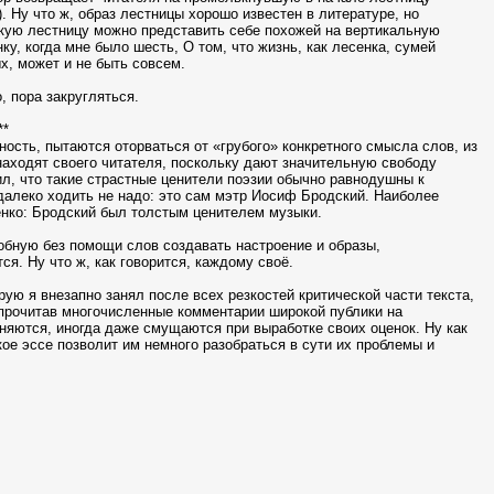
 Ну что ж, образ лестницы хорошо известен в литературе, но
кую лестницу можно представить себе похожей на вертикальную
ку, когда мне было шесть, О том, что жизнь, как лесенка, сумей
х, может и не быть совсем.
 пора закругляться.
**
ость, пытаются оторваться от «грубого» конкретного смысла слов, из
 находят своего читателя, поскольку дают значительную свободу
ил, что такие страстные ценители поэзии обычно равнодушны к
 далеко ходить не надо: это сам мэтр Иосиф Бродский. Наиболее
нко: Бродский был толстым ценителем музыки.
особную без помощи слов создавать настроение и образы,
ся. Ну что ж, как говорится, каждому своё.
рую я внезапно занял после всех резкостей критической части текста,
: прочитав многочисленные комментарии широкой публики на
дняются, иногда даже смущаются при выработке своих оценок. Ну как
ткое эссе позволит им немного разобраться в сути их проблемы и