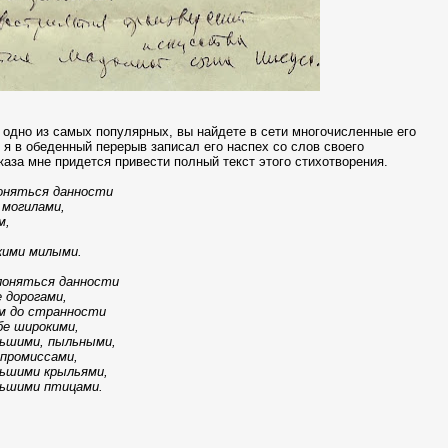
 одно из самых популярных, вы найдете в сети многочисленные его
и я в обеденный перерыв записал его наспех со слов своего
аза мне придется привести полный текст этого стихотворения.
оняться данности
 могилами,
м,
кими милыми.
лоняться данности
е дорогами,
м до странности
бе широкими,
льшими, пыльными,
промиссами,
льшими крыльями,
льшими птицами.