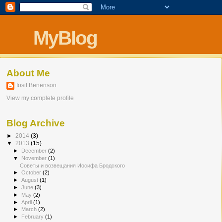
MyBlog
About Me
Iosif Benenson
View my complete profile
Blog Archive
►
2014
(3)
▼
2013
(15)
►
December
(2)
▼
November
(1)
Советы и возвещания Иосифа Бродского
►
October
(2)
►
August
(1)
►
June
(3)
►
May
(2)
►
April
(1)
►
March
(2)
►
February
(1)