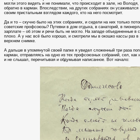
могли этого видеть и не понимали, что происходит в зале, но Володя
обратно в карман. Впоследствии, на других собраниях он усаживался
своим пристальным взглядом каждого, кто на него посмотрит.
Да и то – скучно было на этих собраниях, и сидели на них только по
советские профсоюзы? Путевки в дом отдыха, в санаторий, в пионерл
зарплате – об этом и речи быть не могло. На западе объединенные в 
плохо. А у нас всё было хорошо, и смотрели мы в окошко кассы раз в 
верхнем снимке.
А дальше в упомянутой своей папке я увидел сложенный три раза поп
карман, отправляясь на одно из тех профсоюзных собраний, сел, как
и не слышал, перечитывая и обдумывая написанное. Вот начало: