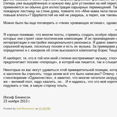
(теперь уже выщербленную и нужную ему для установки на ней перил).
применяется он обычно для иллюстрации карьерных перемещений. Та
пожарную лестницу на стене дома, помните
это «Мне мама пела песен
повыше влезть»? Щербатостей на ней не увидишь, а перил, как таковы
Можно было бы еще поговорить о «твоих хромающих истинах», однако,
*
Я хорошо понимаю, что многие поэты, стремясь создать особую образн
которых они строят свои поэтические композиции. И их произведения
интерпретации и настройки эмоционального резонанса. Я давно замет
серьезной музыке, поскольку поэзия и есть их музыка. За примерами
определенно и с юморком об этом высказался композитор Борис Тище
И наоборот, те, кто в той или иной степени воспринимает музыку, сп
предпочитают поэзию «попроще», в которой как пишется, так и слышит
Некоторые из вас могут удивиться этой примирительной позиции, кото
и захотели бы спросить: тогда зачем всё это было написано? Отвечу
стихотворение «Одиночество», я заметил, что многие читатели затру
же – великий поэт, надо хвалить, но... И я надеюсь, что это моё коро
подумать о том, в какую сторону плыть.
Иосиф Бененсон
23 ноября 2013 г.
Posted by
Iosif Benenson
at
10:39 PM