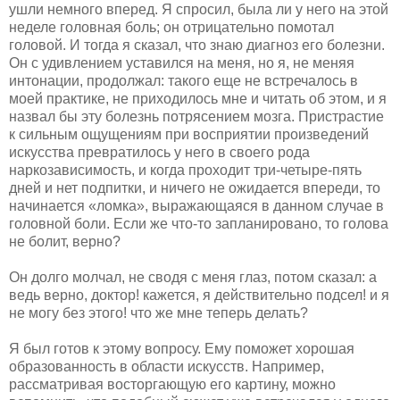
ушли немного вперед. Я спросил, была ли у него на этой
неделе головная боль; он отрицательно помотал
головой. И тогда я сказал, что знаю диагноз его болезни.
Он с удивлением уставился на меня, но я, не меняя
интонации, продолжал: такого еще не встречалось в
моей практике, не приходилось мне и читать об этом, и я
назвал бы эту болезнь потрясением мозга. Пристрастие
к сильным ощущениям при восприятии произведений
искусства превратилось у него в своего рода
наркозависимость, и когда проходит три-четыре-пять
дней и нет подпитки, и ничего не ожидается впереди, то
начинается «ломка», выражающаяся в данном случае в
головной боли. Если же что-то запланировано, то голова
не болит, верно?
Он долго молчал, не сводя с меня глаз, потом сказал: а
ведь верно, доктор! кажется, я действительно подсел! и я
не могу без этого! что же мне теперь делать?
Я был готов к этому вопросу. Ему поможет хорошая
образованность в области искусств. Например,
рассматривая восторгающую его картину, можно