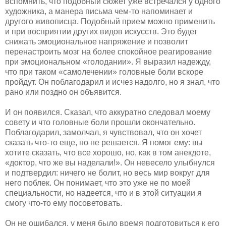
вспомнить, что подобный сюжет уже встречался у одного
художника, а манера письма чем-то напоминает и
другого живописца. Подобный прием можно применить
и при восприятии других видов искусств. Это будет
снижать эмоциональное напряжение и позволит
перенастроить мозг на более спокойное реагирование
при эмоциональном «голодании». Я выразил надежду,
что при таком «самолечении» головные боли вскоре
пройдут. Он поблагодарил и исчез надолго, но я знал, что
рано или поздно он объявится.
И он появился. Сказал, что аккуратно следовал моему
совету и что головные боли прошли окончательно.
Поблагодарил, замолчал, я чувствовал, что он хочет
сказать что-то еще, но не решается. Я помог ему: вы
хотите сказать, что все хорошо, но, как в том анекдоте,
«доктор, что же вы наделали!». Он невесело улыбнулся
и подтвердил: ничего не болит, но весь мир вокруг для
него поблек. Он понимает, что это уже не по моей
специальности, но надеется, что и в этой ситуации я
смогу что-то ему посоветовать.
Он не ошибался, у меня было время подготовиться к его