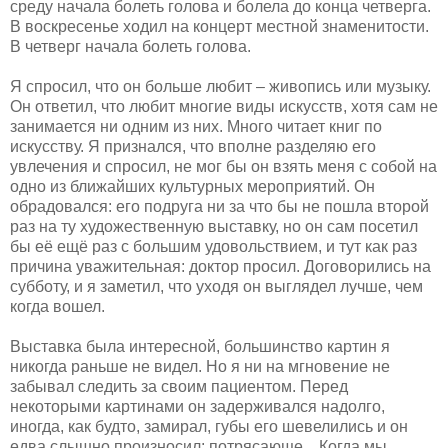
среду начала болеть голова и болела до конца четверга.
В воскресенье ходил на концерт местной знаменитости.
В четверг начала болеть голова.
Я спросил, что он больше любит – живопись или музыку.
Он ответил, что любит многие виды искусств, хотя сам не
занимается ни одним из них. Много читает книг по
искусству. Я признался, что вполне разделяю его
увлечения и спросил, не мог бы он взять меня с собой на
одно из ближайших культурных мероприятий. Он
обрадовался: его подруга ни за что бы не пошла второй
раз на ту художественную выставку, но он сам посетил
бы её ещё раз с большим удовольствием, и тут как раз
причина уважительная: доктор просил. Договорились на
субботу, и я заметил, что уходя он выглядел лучше, чем
когда вошел.
Выставка была интересной, большинство картин я
никогда раньше не видел. Но я ни на мгновение не
забывал следить за своим пациентом. Перед
некоторыми картинами он задерживался надолго,
иногда, как будто, замирал, губы его шевелились и он
едва слышно произносил: потрясающе... Когда мы