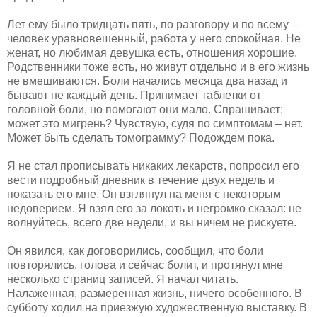
Лет ему было тридцать пять, по разговору и по всему –
человек уравновешенный, работа у него спокойная. Не
женат, но любимая девушка есть, отношения хорошие.
Родственники тоже есть, но живут отдельно и в его жизнь
не вмешиваются. Боли начались месяца два назад и
бывают не каждый день. Принимает таблетки от
головной боли, но помогают они мало. Спрашивает:
может это мигрень? Чувствую, судя по симптомам – нет.
Может быть сделать томограмму? Подождем пока.
Я не стал прописывать никаких лекарств, попросил его
вести подробный дневник в течение двух недель и
показать его мне. Он взглянул на меня с некоторым
недоверием. Я взял его за локоть и негромко сказал: не
волнуйтесь, всего две недели, и вы ничем не рискуете.
Он явился, как договорились, сообщил, что боли
повторялись, голова и сейчас болит, и протянул мне
несколько страниц записей. Я начал читать.
Налаженная, размеренная жизнь, ничего особенного. В
субботу ходил на приезжую художественную выставку. В