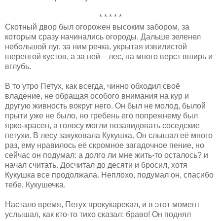
* * * * *
Скотный двор был огорожен высоким забором, за
которым сразу начинались огороды. Дальше зеленел
небольшой луг, за ним речка, укрытая извилистой
шеренгой кустов, а за ней – лес, на много верст вширь и
вглубь.
В то утро Петух, как всегда, чинно обходил своё
владение, не обращая особого внимания на кур и
другую живность вокруг него. Он был не молод, былой
прыти уже не было, но гребень его попрежнему был
ярко-красен, а голосу могли позавидовать соседские
петухи. В лесу закуковала Кукушка. Он слышал её много
раз, ему нравилось её скромное загадочное пение, но
сейчас он подумал: а долго ли мне жить-то осталось? и
начал считать. Досчитал до десяти и бросил, хотя
Кукушка все продолжала. Неплохо, подумал он, спасибо
тебе, Кукушечка.
Настало время, Петух прокукарекал, и в этот момент
услышал, как кто-то тихо сказал: браво! Он поднял