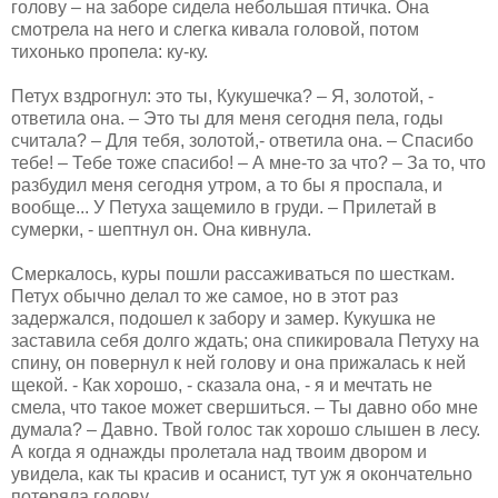
голову – на заборе сидела небольшая птичка. Она
смотрела на него и слегка кивала головой, потом
тихонько пропела: ку-ку.
Петух вздрогнул: это ты, Кукушечка? – Я, золотой, -
ответила она. – Это ты для меня сегодня пела, годы
считала? – Для тебя, золотой,- ответила она. – Спасибо
тебе! – Тебе тоже спасибо! – А мне-то за что? – За то, что
разбудил меня сегодня утром, а то бы я проспала, и
вообще... У Петуха защемило в груди. – Прилетай в
сумерки, - шептнул он. Она кивнула.
Смеркалось, куры пошли рассаживаться по шесткам.
Петух обычно делал то же самое, но в этот раз
задержался, подошел к забору и замер. Кукушка не
заставила себя долго ждать; она спикировала Петуху на
спину, он повернул к ней голову и она прижалась к ней
щекой. - Как хорошо, - сказала она, - я и мечтать не
смела, что такое может свершиться. – Ты давно обо мне
думала? – Давно. Твой голос так хорошо слышен в лесу.
А когда я однажды пролетала над твоим двором и
увидела, как ты красив и осанист, тут уж я окончательно
потеряла голову.