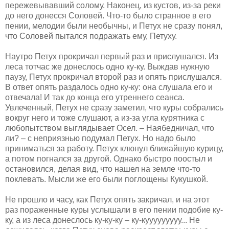
пережевывавший солому. Наконец, из кустов, из-за реки
до него донесся Соловей. Что-то было странное в его
пении, мелодии были необычны, и Петух не сразу понял,
что Соловей пытался подражать ему, Петуху.
Наутро Петух прокричал первый раз и прислушался. Из
леса тотчас же донеслось одно ку-ку. Выждав нужную
паузу, Петух прокричал второй раз и опять прислушался.
В ответ опять раздалось одно ку-ку: она слушала его и
отвечала! И так до конца его утреннего сеанса.
Увлеченный, Петух не сразу заметил, что куры собрались
вокруг него и тоже слушают, а из-за угла курятника с
любопытством выглядывает Осел. – Наябедничал, что
ли? – с неприязнью подумал Петух. Но надо было
приниматься за работу. Петух клюнул ближайшую курицу,
а потом погнался за другой. Однако быстро поостыл и
остановился, делая вид, что нашел на земле что-то
поклевать. Мысли же его были поглощены Кукушкой.
Не прошло и часу, как Петух опять закричал, и на этот
раз пораженные куры услышали в его пении подобие ку-
ку, а из леса донеслось ку-ку-ку – ку-кууууууууу... Не