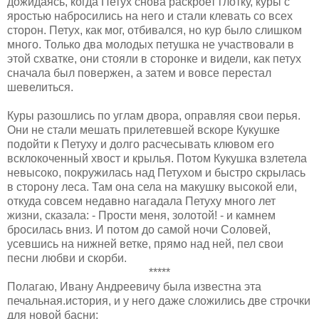
дожидаясь, когда Петух снова раскроет глотку, куры с
яростью набросились на него и стали клевать со всех
сторон. Петух, как мог, отбивался, но кур было слишком
много. Только два молодых петушка не участвовали в
этой схватке, они стояли в сторонке и видели, как петух
сначала был повержен, а затем и вовсе перестал
шевелиться.
Куры разошлись по углам двора, оправляя свои перья.
Они не стали мешать прилетевшей вскоре Кукушке
подойти к Петуху и долго расчесывать клювом его
всклокоченный хвост и крылья. Потом Кукушка взлетела
невысоко, покружилась над Петухом и быстро скрылась
в сторону леса. Там она села на макушку высокой ели,
откуда совсем недавно нагадала Петуху много лет
жизни, сказала: - Прости меня, золотой! - и камнем
бросилась вниз. И потом до самой ночи Соловей,
усевшись на нижней ветке, прямо над ней, пел свои
песни любви и скорби.
*****
Полагаю, Ивану Андреевичу была известна эта
печальная.история, и у него даже сложились две строчки
для новой басни: