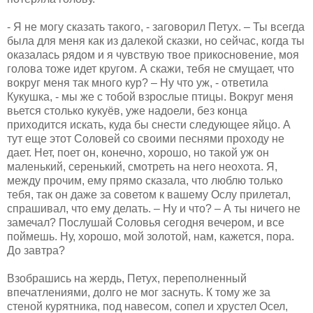
- Я не могу сказать такого, - заговорил Петух. – Ты всегда
была для меня как из далекой сказки, но сейчас, когда ты
оказалась рядом и я чувствую твое прикосновение, моя
голова тоже идет кругом. А скажи, тебя не смущает, что
вокруг меня так много кур? – Ну что уж, - ответила
Кукушка, - мы же с тобой взрослые птицы. Вокруг меня
вьется столько кукуёв, уже надоели, без конца
приходится искать, куда бы снести следующее яйцо. А
тут еще этот Соловей со своими песнями проходу не
дает. Нет, поет он, конечно, хорошо, но такой уж он
маленький, серенький, смотреть на него неохота. Я,
между прочим, ему прямо сказала, что люблю только
тебя, так он даже за советом к вашему Ослу прилетал,
спрашивал, что ему делать. – Ну и что? – А ты ничего не
замечал? Послушай Соловья сегодня вечером, и все
поймешь. Ну, хорошо, мой золотой, нам, кажется, пора.
До завтра?
Взобрашись на жердь, Петух, переполненный
впечатлениями, долго не мог заснуть. К тому же за
стеной курятника, под навесом, сопел и хрустел Осел,